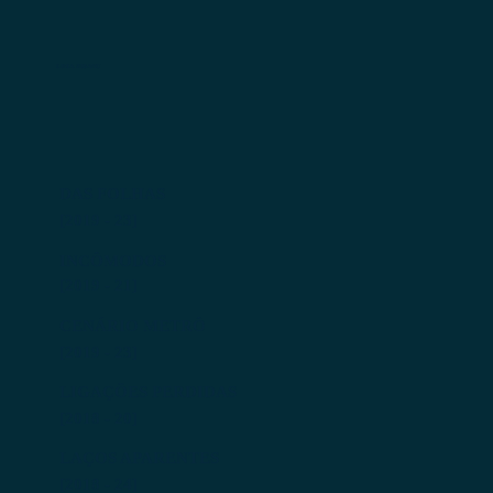
LIMA ZIBANU
DAS FOLHAS
[2019 - 23]
INCÔMODOS
[2019 - 21]
CENÁRIO METRÔ
[2019 - 23]
LIGAÇÕES PERDIDAS
[2018 - 20]
LAÇOS APARENTES
[2018 - 24]